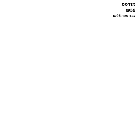
מודפס
₪
59
גב הספר:
98
₪