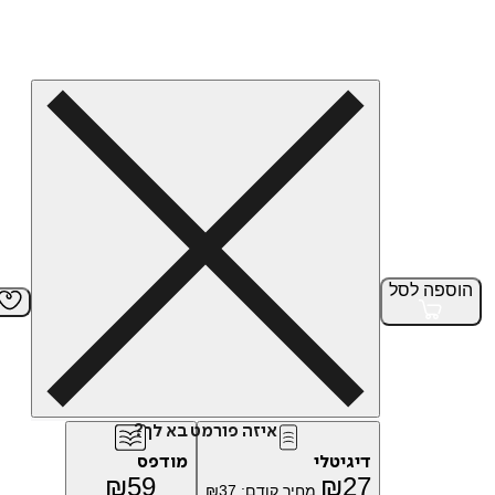
הוספה
לסל
איזה פורמט בא לך?
דיגיטלי
מודפס
₪
59
₪
27
מחיר קודם:
37
₪