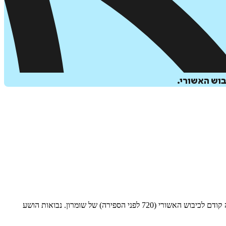
בוש האשורי.
פעל בתקופת שקיעתה של ממלכת ישראל, מדמדומי מלכותו הארוכה של ירבעם השני (788–747 לפני הספירה) ועד סמוך לסוף ימי ישראל, כנראה קודם לכיבוש האשורי (720 לפני הספירה) של שומרון. נבואות הושע