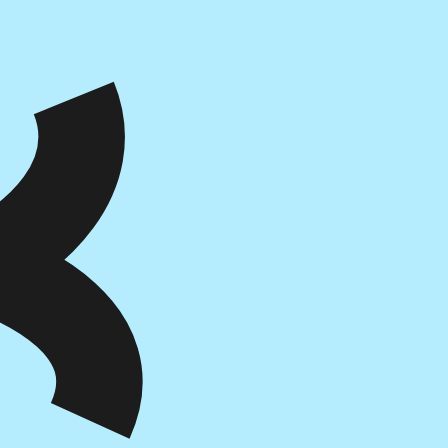
איזה פורמט בא לך?
מודפס
₪
99.2
מחיר על הספר: ₪
124