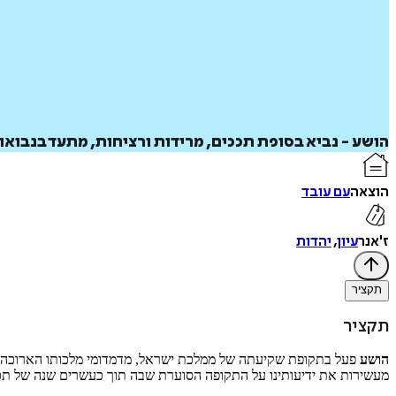
הושע - נביא בסופת תככים, מרידות ורציחות, מתעד בנבוא
הוצאה
עם עובד
ז'אנר
עיון
,
יהדות
תקציר
תקציר
הושע
מעשירות את ידיעותינו על התקופה הסוערת שבה תוך כעשרים שנה של תככ