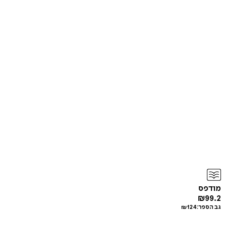
מודפס
₪
99.2
גב הספר:
124
₪