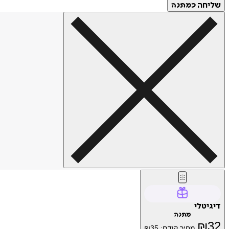
שליחה
כמתנה
דיגיטלי
מתנה
₪
32
מחיר קודם:
35
₪