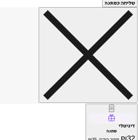
שליחה
כמתנה
דיגיטלי
מתנה
₪
32
מחיר קודם:
35
₪