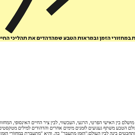
ת במחזורי הזמן ובמראות הטבע שמהדהדים את תהליכי החיי
ושלם בין האישי הפרטי, הרגעי, העכשווי, לבין ציר החיים האינסופי, המחז
לם הטבע משתף געגועים לזמנים מימים אחרים והדהודים למילים מטקסטים
בין העולם:"הַזְּמַן מִתְעַבֵּר" בה, והיא "מִתְעַבֶּרֶת בְּמַחְזוֹרֵי הַזְּמַן