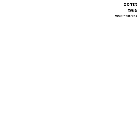
מודפס
₪
65
גב הספר:
98
₪