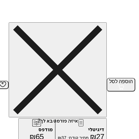
הוספה
לסל
איזה פורמט בא לך?
דיגיטלי
מודפס
₪
65
₪
27
מחיר קודם:
37
₪