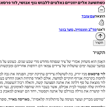
כשתשעה אלים יווניים נאלצים ללבוש גוף אנושי, לור פרסא
הוצאה
עם עובד
ז'אנר
מד"ב ופנטזיה
,
נוער בוגר
תקציר
תקציר
האָגוֹן הוא משחק אכזרי של ציד שנפתח מחדש מדי שבע שנים. כעונש על מר
במשך שבעה ימים שושלות של ציידים צמאי דם רודפות אחריהם ומבקשות לה
לור פרסאוס
מניו יורק, בת לשושלת ציידים עתיקת יומין, הפנתה את גבה 
לוחמת בקרבות אגרוף חוקיים למחצה, אולם לאחר פתיחת האגון החדש בעי
לור מוצאת על סף דלתה את אתנה הפצועה קשה, והאלה רבת־העוצמה, מהאחר
הילדות שלה קסטור לבית אכילס, אשר בעבר היה שותפה לאימונים, נער חול
לור קושרת את גורלה בגורלם של אתנה וקסטור, ויחד הם יוצאים למאבק ב
"טוויסט מבריק ועוצר נשימה על מיתולוגיה קלאסית",
מאריסה
מאייר
, סופר