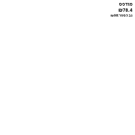
מודפס
₪
78.4
גב הספר:
98
₪