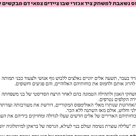
וס נשאבת למשחק ציד אכזרי שבו ציידים צמאי דם מבקשים ל
₪
78.4
₪
32
מחיר קודם:
37
₪
במבצע עד:
31/08/2026
מחיר על הספר: ₪
98
ד בעבר, תשעה אלים יווניים נאלצים ללבוש גוף אנושי ולצעוד כבני תמותה 
רוג אותם ולחמוס את כוחותיהם האלוהיים, והם פגיעים וחשופים.
למשחקי האגון ולתהילה הטמונה בהם לאחר הרצח הסדיסטי של בני משפחתה ב
רה הקלפים נטרפים.
ונות שנותרו מאלי האולימפוס המקוריים, דורשת את מעורבותה ועזרתה. ל
ני וחלוש, אולם מאז השתנה ללא הכר.
כוחותיהם האדירים של אלים חדשים שעלו לגדולה ומחזיקים בידיהם את העו
ת "עלילה עוצרת נשימה ועולם בנוי לעילא, הגרסה של בראקן למיתולוגיה י