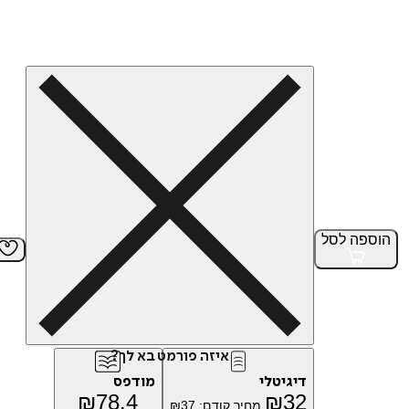
הוספה
לסל
איזה פורמט בא לך?
דיגיטלי
מודפס
₪
78.4
₪
32
מחיר קודם:
37
₪