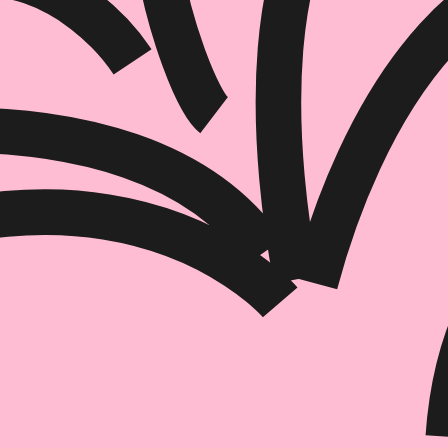
הוספה
לסל
איזה פורמט בא לך?
דיגיטלי
מודפס