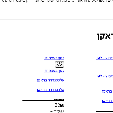
לים
הגיעו למקום הראשון ברשימת רבי־המכר של הניו יורק טיימס ורואים או
אקן
מוחות אפלים 2 - לעולם
כסף בעצמות
כסף בעצמות
מוחות אפלים 2 - לעולם
אלכסנדרה בראקן
אלכסנדרה בראקן
בראקן
דיגיטלי
בראקן
32
₪
₪
37