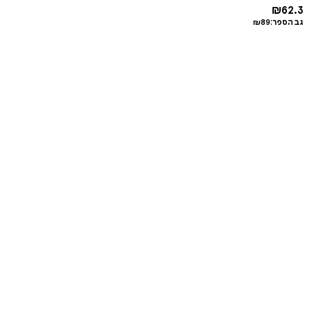
₪
62.3
גב הספר:
89
₪