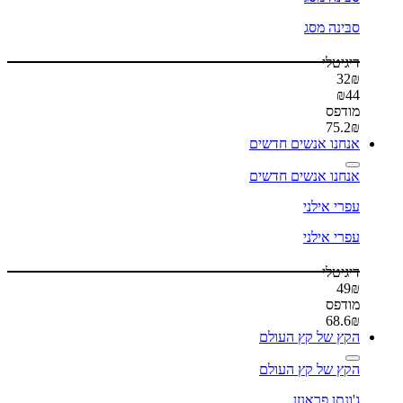
סבּינה מסג
דיגיטלי
32
₪
₪
44
מודפס
75.2
₪
אנחנו אנשים חדשים
אנחנו אנשים חדשים
עפרי אילני
עפרי אילני
דיגיטלי
49
₪
מודפס
68.6
₪
הקץ של קץ העולם
הקץ של קץ העולם
ג'ונתן פראנזן