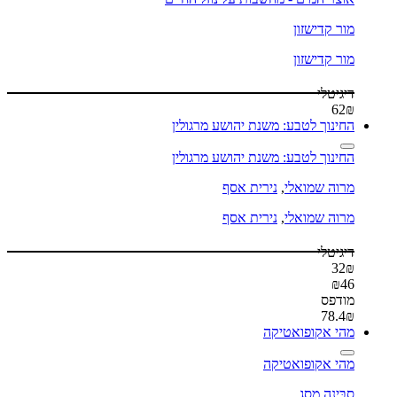
מור קדישזון
מור קדישזון
דיגיטלי
62
₪
החינוך לטבע: משנת יהושע מרגולין
החינוך לטבע: משנת יהושע מרגולין
מרוה שמואלי
,
נירית אסף
מרוה שמואלי
,
נירית אסף
דיגיטלי
32
₪
₪
46
מודפס
78.4
₪
מהי אקופואטיקה
מהי אקופואטיקה
סבּינה מסג