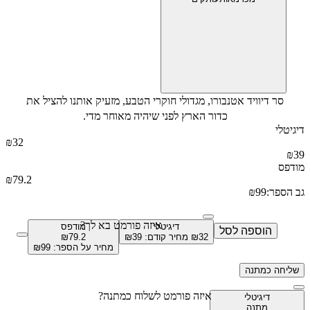
ר דיוויד אטנבורו, מגדולי חוקרי הטבע, מזעיק אותנו להציל את
כדור הארץ לפני שיהיה מאוחר מדי.
י
₪
32
₪
79.2
פר:
99
₪
איזה פורמט בא לך?
דיגיטלי
מודפס
הוספה
לסל
32
₪
מחיר קודם:
39
₪
79.2
₪
מחיר על הספר: ₪
99
חה
כמתנה
איזה פורמט לשלוח כמתנה?
דיגיטלי
מתנה