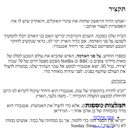
יר
ו הדור הראשון שחווה את שינויי האקלים, והאחרון שיש לו את
ות לעצור אותם.״
שלנו בסכנה. השנים הקרובות יכריעו האם בני האדם יוכלו להמשיך
 על פני האדמה. אם כדור הארץ יקר לנו, כדאי שנקשיב לחוקר
המפורסם בעולם, סר דיוויד אטנבורו.
 החדש,
על פני האדמה
, האיש שהביא את עולם הטבע לסלון של
מאות מיליוני צופים ב-BBC וב-Netflix מסכם מפעל חיים של 70 שנות
יצירה. בגיל 95, יוצא אטנבורו למסע אל עבר העתיד שלנו, במטרה להציל
ולם שחשף בפנינו, לפני שיהיה מאוחר מדי.
ת:
ו לחיות בתקופתו של ענק. אטנבורו הוא היחיד שיכול לקרוא לנו היום
ץ למבצע ההצלה ההכרחי." - משה גלעד, הארץ
צות נוספות
די להציל את העולם, אלא כדי להציל את האנושות. אטנבורו הוא
הכחדה של בן אדם אחד.״ - הגרדיאן
אסון אקלימי
 את הספר הזה כדי ללמוד, אך גם כמחווה של כבוד. אנשים כמוהו
וד." - Sunday Times
אסון אקלימי