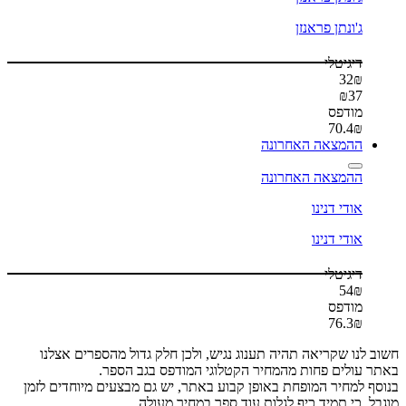
ג'ונתן פראנזן
דיגיטלי
32
₪
₪
37
מודפס
70.4
₪
ההמצאה האחרונה
ההמצאה האחרונה
אודי דנינו
אודי דנינו
דיגיטלי
54
₪
מודפס
76.3
₪
לנו שקריאה תהיה תענוג נגיש, ולכן חלק גדול מהספרים אצלנו
עולים פחות מהמחיר הקטלוגי המודפס בגב הספר.
 למחיר המופחת באופן קבוע באתר, יש גם מבצעים מיוחדים לזמן
, כי תמיד כיף לגלות עוד ספר במחיר מעולה