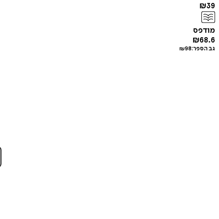
₪
39
מודפס
₪
68.6
גב הספר:
98
₪