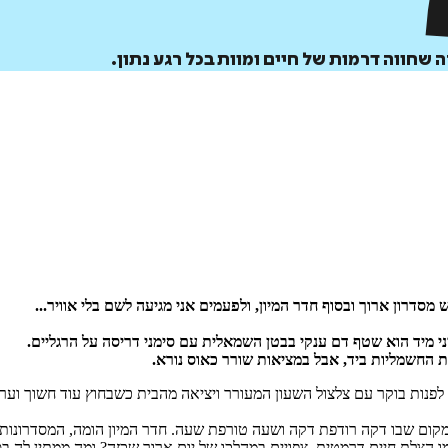
איזה פורמט בא לך?
דיגיטלי
קולי
מודפס
₪
68.6
₪
39
₪
32
מחיר קודם:
46
₪
במבצע עד:
31/08/2026
מחיר על הספר: ₪
98
סדרון ארוך ובסוף חדר המיון, ולפעמים אני מגיעה לשם בלי אוויר...
 מיד הוא שטף דם ענקי בבטן השמאלית עם סימני דריסה על הרגליים.
ת החשמליות ביד, אבל במציאות שורר כאוס נורא.
יום שמתחיל בשעה 05:00 לפנות בוקר עם צלצול השעון המעורר ויציאה מהבית כשבחוץ עו
קום שבו דקה רודפת דקה ושעה טורפת שעה. חדר המיון הומה, המסדרונות צ
 הצלת חיים דרמטית, צפויים במהלכו של יום ארוך שכזה? ומה ממתין לה בס