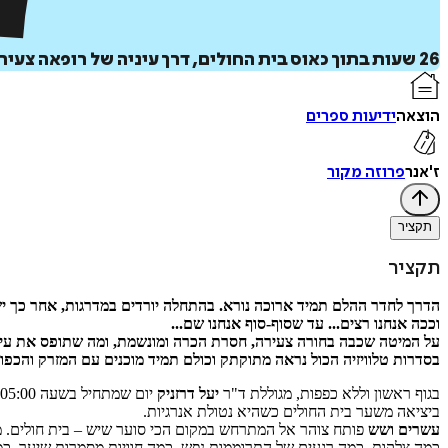
26 שעות בתוך כאוס בית החולים, דרך עיניה של רופאה צעירה שחווה דרמות של חיים ומוות בכל רגע נתון.
הוצאה
ידיעות ספרים
ז'אנר
פרוזה מקור
תקציר
תקציר
הדרך לחדר ההלם תמיד ארוכה נורא. בהתחלה יורדים במדרגות, אחר כך יש מ
וככה אנחנו רצים... עד שסוף-סוף אנחנו שם...
על המיטה שכבה בחורה צעירה, חסרת הכרה ומונשמת, ומה שתופס את עיני
בסדרות טלוויזיה הכול נראה מתוקתק וכולם תמיד מוכנים עם המזרק והכפו
בגוף ראשון וללא כפפות, מגוללת ד"ר
יעל דרזניק
ביציאה משער בית החולים כשהיא נטולת אנרגיות.
עשרים ושש
פותח צוהר אל המתרחש במקום הכי סוער שיש – בית חולים. מ
כמה צלקות, כמה רגעים של התרוממות נפש, כמה חוויות מסמרות שיער, כמו