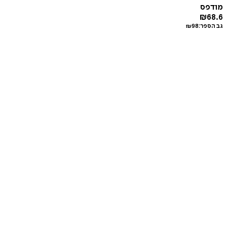
מודפס
₪
68.6
גב הספר:
98
₪