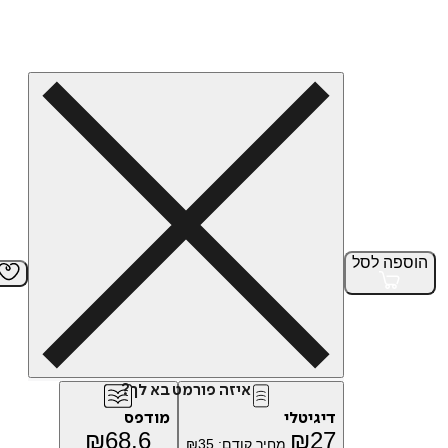
הוספה
לסל
איזה פורמט בא לך?
דיגיטלי
מודפס
₪
68.6
₪
27
מחיר קודם:
35
₪