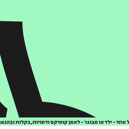
אחד - ילד או מבוגר - לאמן קומיקס ודמויות, בקלות ובהנאה