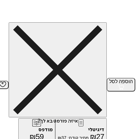
הוספה
לסל
איזה פורמט בא לך?
דיגיטלי
מודפס
₪
59
₪
27
מחיר קודם:
37
₪