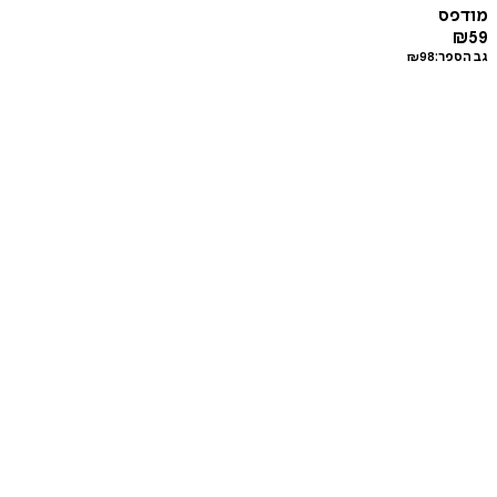
מודפס
₪
59
גב הספר:
98
₪