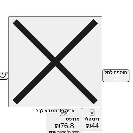
הוספה
לסל
איזה פורמט בא לך?
דיגיטלי
מודפס
₪
76.8
₪
44
מחיר על הספר: ₪
96