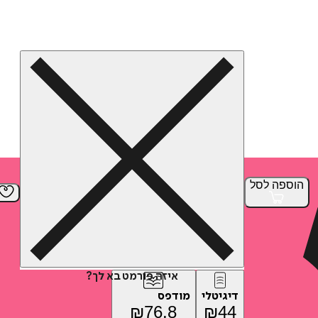
הוספה
לסל
איזה פורמט בא לך?
דיגיטלי
מודפס
₪
76.8
₪
44