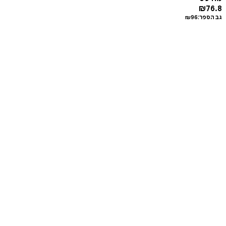
₪
76.8
גב הספר:
96
₪