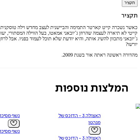
תקציר
תקציר
כאשר נשכרה קייט קארטר התמימה והביישנית לעצב מחדש וילה טוסקנית מ
קייטי לא תיארה לעצמה שהרוזן ג´יובאני אמאטו, בעל הווילה המסתורי, יע
ג´יובאני מתכוון להשיג אותה, והיא יודעת שלא תוכל לעמוד בפניו. אבל לרו
יורשו?
מהדורה ראשונה ראתה אור בשנת 2009.
המלצות נוספות
האצולה 3 - הדוכס של
נשף מסיכו
מנהטן
נשף מסיכו
האצולה 3 - הדוכס של