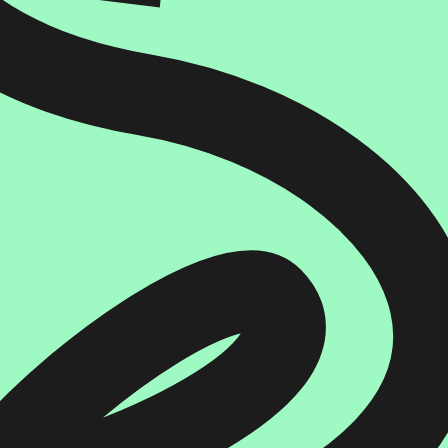
הוספה
לסל
איזה פורמט בא לך?
דיגיטלי
₪
29