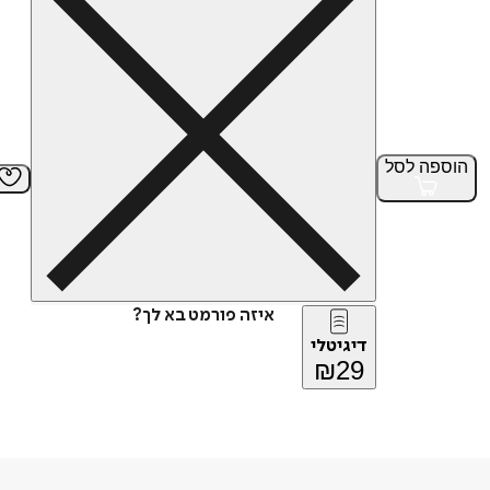
הוספה
לסל
איזה פורמט בא לך?
דיגיטלי
₪
29