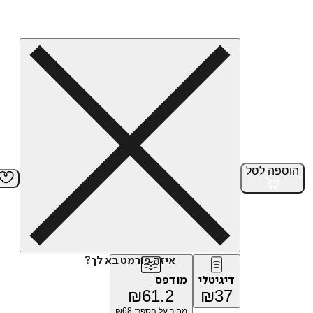
הוספה
לסל
איזה פורמט בא לך?
דיגיטלי
מודפס
₪
61.2
₪
37
מחיר על הספר: ₪
68