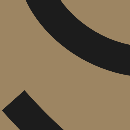
הוספה
לסל
איזה פורמט בא לך?
דיגיטלי
מודפס
₪
61.2
₪
37
מחיר על הספר: ₪
68