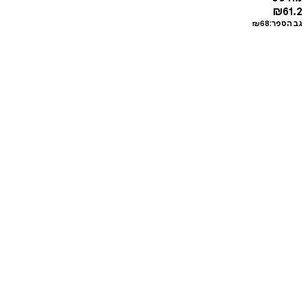
₪
61.2
גב הספר:
68
₪