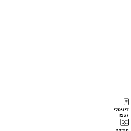
דיגיטלי
₪
37
מודפס