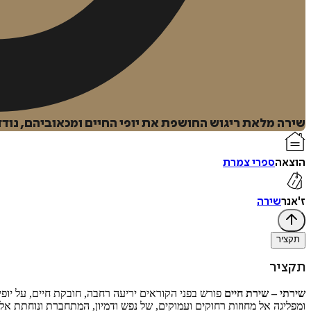
שירה מלאת ריגוש החושפת את יופי החיים ומכאוביהם, נודד
הוצאה
ספרי צמרת
ז'אנר
שירה
תקציר
תקציר
שירתי – שירת חיים
פורש בפני הקוראים יריעה רחבה, חובקת חיים, על יופי
ומפליגה אל מחוזות רחוקים ועמוקים, של נפש ודמיון, המתחברת ונוחתת א