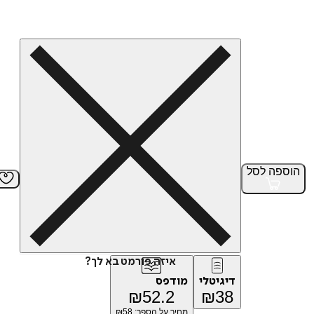
הוספה
לסל
איזה פורמט בא לך?
דיגיטלי
מודפס
₪
52.2
₪
38
מחיר על הספר: ₪
58