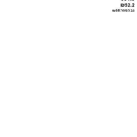
₪
52.2
גב הספר:
58
₪