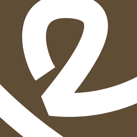
הוספה
לסל
איזה פורמט בא לך?
דיגיטלי
מודפס
₪
52.2
₪
38
מחיר על הספר: ₪
58