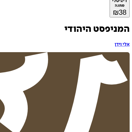
דיגיטלי
מתנה
₪
38
המניפסט היהודי
אלי וידן