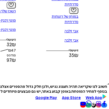
סדרתיות
השכן שלך 
במוחן של רוצחות
מוטי וקנין
סדרתיות
מוטי וקנין
אבי זלבה
דיגיטלי
אבי זלבה
32
₪
₪
47
דיגיטלי
35
₪
מודפס
97
₪
חשוב לנו שקריאה תהיה תענוג נגיש, ולכן חלק גדול מהספרים אצלנ
בנוסף למחיר המופחת באופן קבוע באתר, יש גם מבצעים מיוחדים לזמ
Google Play
App Store
Web App