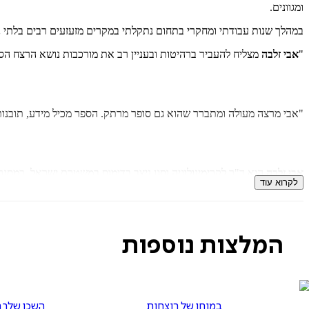
ומגוונים.
במהלך שנות עבודתי ומחקרי בתחום נתקלתי במקרים מזעזעים רבים בלתי נתפ
"
אבי זלבה
מצליח להעביר ברהיטות ובעניין רב את מורכבות נושא הרצח הסדר
"אבי מרצה מעולה ומתברר שהוא גם סופר מרתק. הספר מכיל מידע, תובנות 
אבי זלבה
הוא ד"ר לקרימינולוגיה וסגן ניצב בדימוס במשטרת ישראל. במסג
לקרוא עוד
תחומים.
המלצות נוספות
במוחן של רוצחות
השכן שלך 