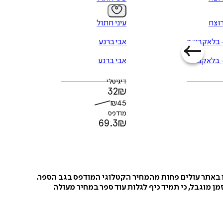
רוצח
עיני חתול
- בלאקבירד
אבי ברנע
- בלאקבירד
אבי ברנע
דיגיטלי
32
₪
₪
45
מודפס
69.3
₪
ו באתר עולים פחות מהמחיר הקטלוגי המודפס בגב הספר.
ן מוגבל, כי תמיד כיף לגלות עוד ספר במחיר מעולה