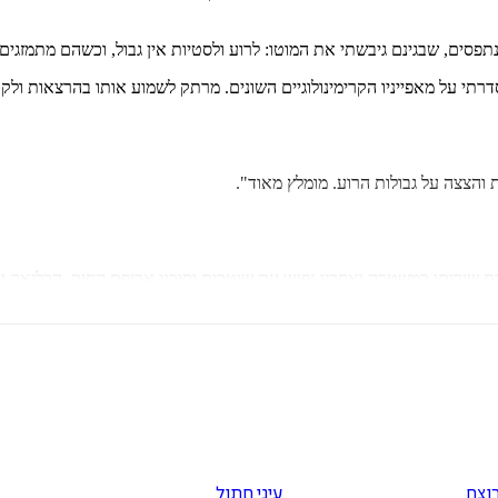
סים, שבגינם גיבשתי את המוטו: לרוע ולסטיות אין גבול, וכשהם מתמזגים א
תי על מאפייניו הקרימינולוגיים השונים. מרתק לשמוע אותו בהרצאות ולקר
והצצה על גבולות הרוע. מומלץ מאוד".
רת שירותו במשטרה ואחריו נפגש עם שוטרים וסוכני אכיפת החוק, הכליאה ו
רוצח
עיני חתול