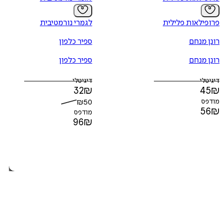
פרופילאות פלילית
לגמרי נורמטיבית
רונן מנחם
ספיר כלפון
רונן מנחם
ספיר כלפון
דיגיטלי
דיגיטלי
32
₪
45
₪
מודפס
50
₪
56
₪
מודפס
96
₪