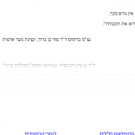
ין נורא מכך.
וא את תובנותיו".
נצ"מ בדימוס ד"ר סוזי בן ברוך, קצינת נוער ארצית
ד"ר בן ציון רובינפלד, גנטיקאי ומנהל "מכללות ברנר"
השיקום במקומות רבים בארץ ובעולם. בשנים האחרונות הוא מרצה במגוון
פרופילאות פלילית
לגמרי נורמטיבית