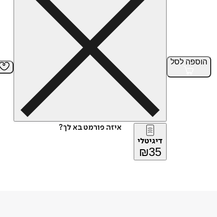
הוספה
לסל
איזה פורמט בא לך?
דיגיטלי
₪
35