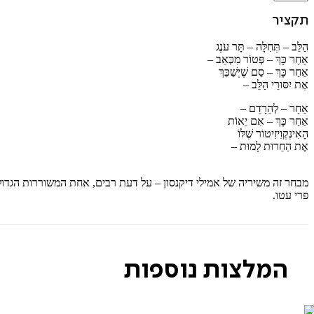
תקציר
הַלֵּב – תְּחִלָּה – תָּר עֹנֶג
אַחַר כָּךְ – פְּטוֹר מִכְּאֵב –
אַחַר כָּךְ – סַם שֶׁיְּשַׁכֵּךְ
אֶת יִסּוּרֵי הַלֵּב –
אַחַר – לְהֵרָדֵם –
אַחַר כָּךְ – אִם יֵאוֹת
הָאִינְקְוִיזִיטוֹר שֶׁלּוֹ
אֶת הַחֵרוּת לָמוּת –
מבחר זה משיריה של אמילי דיקנסון – על דעת רבים, אחת המשוררות הגדול
פרי עטו.
המלצות נוספות