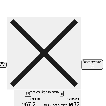
הוספה
לסל
איזה פורמט בא לך?
דיגיטלי
מודפס
₪
67.2
₪
32
מחיר קודם:
38
₪