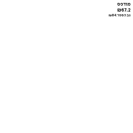
מודפס
₪
67.2
גב הספר:
84
₪