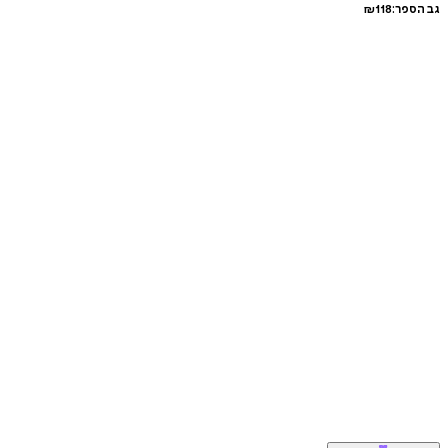
גב הספר:
118
₪