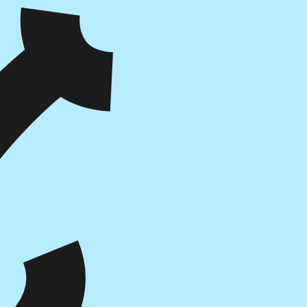
הוספה
לסל
איזה פורמט בא לך?
דיגיטלי
מודפס
₪
82.6
₪
56
מחיר על הספר: ₪
118