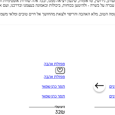
תן, גירושין, טראומות, שיגעון ויציאה ממנו, ובכל אלה שזורות אופטימיו
ברה על בשרה - ולהיטען בכוחות, ביכולות ובאמונה בעצמנו ובדרכנו, ועם 
מה הטוב, מלא האהבה והריפוי ולצאת מהחושך אל חיים טובים ומלאי משמע
מפולת אהבה
מפולת אהבה
נים
תמר כהן שמאי
נים
תמר כהן שמאי
דיגיטלי
32
₪