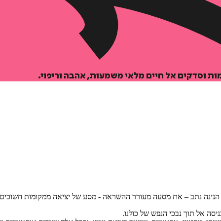
הוספה
לסל
ות וסדקים אל חיים מלאי משמעות, אהבה וריפוי.
איזה פורמט בא לך?
דיגיטלי
₪
35
הנינה נתב – את מסעה מעורר ההשראה - מסע של יציאה ממקומות חשוכים ו
יסה אל תוך נבכי הנפש של כולנו.