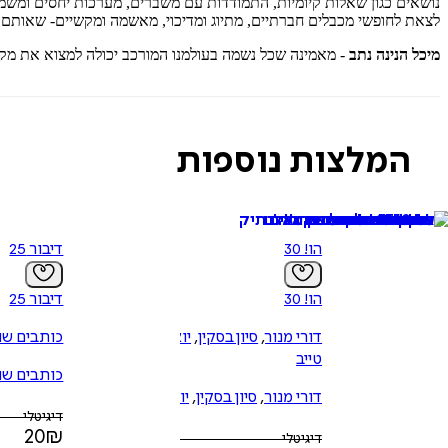
נושאים כגון שאלות קיומיות, התמודדות עם משברים, מערכות יחסים ומשמעו
לצאת לחופשי מכבלים חברתיים, מתיוג ומדיכוי, מאשמה ומקשיים- שאותם ע
מיכל הנינה נתב
- מאמינה שכל נשמה בעולמנו המורכב יכולה למצוא את מקו
המלצות נוספות
הו! 30
דיבור 25
הו! 30
דיבור 25
דורי מנור
,
סיון בסקין
,
יואל
כותבים שו
טייב
כותבים שו
דורי מנור
,
סיון בסקין
,
יואל
דיגיטלי
טייב
20
₪
דיגיטלי