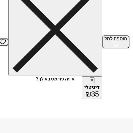
הוספה
לסל
איזה פורמט בא לך?
דיגיטלי
₪
35