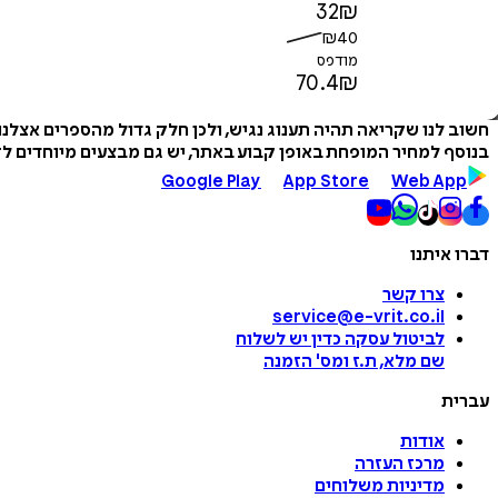
32
₪
₪
40
מודפס
70.4
₪
חשוב לנו שקריאה תהיה תענוג נגיש, ולכן חלק גדול מהספרים אצלנ
בנוסף למחיר המופחת באופן קבוע באתר, יש גם מבצעים מיוחדים לזמ
Google Play
App Store
Web App
דברו איתנו
צרו קשר
service@e-vrit.co.il
לביטול עסקה
כדין יש לשלוח
שם מלא, ת.ז ומס
'
הזמנה
עברית
אודות
מרכז העזרה
מדיניות משלוחים