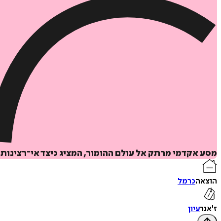
מסע אקדמי מרתק אל עולם ההומור, המציג כיצד אי־רצינות הי
הוצאה
כרמל
ז'אנר
עיון