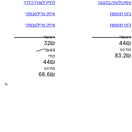
פסיכולוגיה בקטנה
לחייך לאורך הדרך
ג'וני תומסון
איזק פרילטנסקי
ג'וני תומסון
איזק פרילטנסקי
דיגיטלי
דיגיטלי
32
₪
44
₪
מודפס
49
₪
83.2
₪
קולי
44
₪
מודפס
68.6
₪