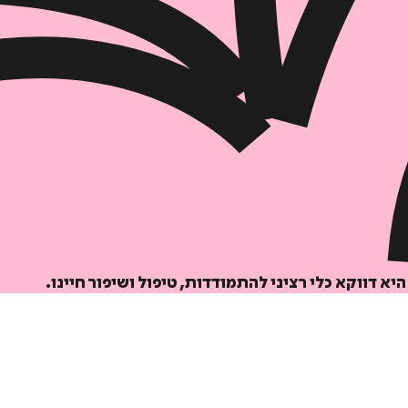
הוספה
לסל
א דווקא כלי רציני להתמודדות, טיפול ושיפור חיינו.
איזה פורמט בא לך?
דיגיטלי
₪
32
מחיר קודם:
48
₪
במבצע עד:
31/08/2026