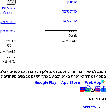
הצחוק
פילוסופיה 
אריה סובר
את הכלב ש
אריה סובר
אנתוני מקג
דיגיטלי
אנתוני מקג
32
₪
₪
48
דיגיטלי
32
₪
₪
44
מודפס
78.4
₪
חשוב לנו שקריאה תהיה תענוג נגיש, ולכן חלק גדול מהספרים אצלנ
בנוסף למחיר המופחת באופן קבוע באתר, יש גם מבצעים מיוחדים לזמ
Google Play
App Store
Web App
דברו איתנו
צרו קשר