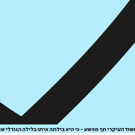
וד העיקרי חף מפשע - כי היא בילתה איתו בלילה הגורלי ש