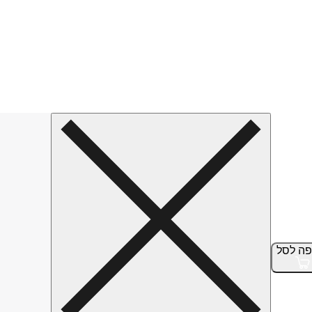
פה
לסל