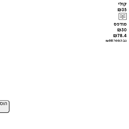
קולי
₪
35
מודפס
₪
30
₪
78.4
גב הספר:
98
₪
הוס