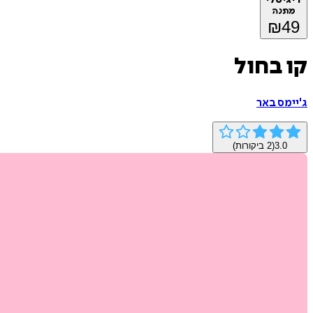
מתנה
₪
49
קו בחול
ג'יימס באר
3.0
(
2
ביקורות)