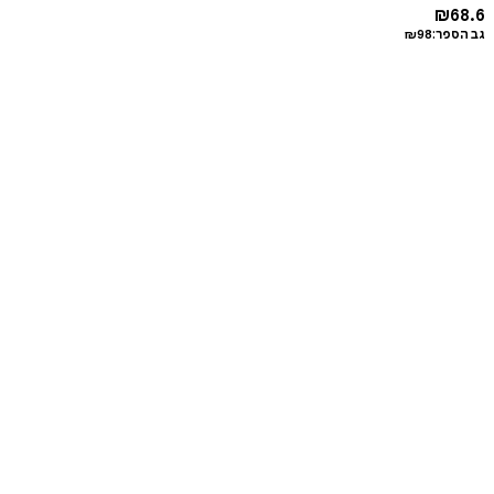
₪
68.6
גב הספר:
98
₪