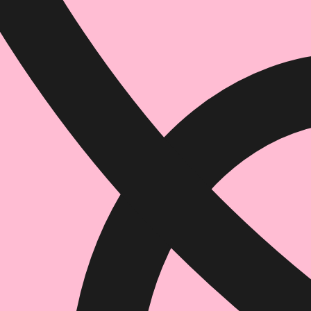
הוספה
לסל
איזה פורמט בא לך?
דיגיטלי
מודפס
₪
68.6
₪
49
מחיר על הספר: ₪
98