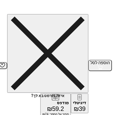
הוספה
לסל
איזה פורמט בא לך?
דיגיטלי
מודפס
₪
59.2
₪
39
מחיר על הספר: ₪
74