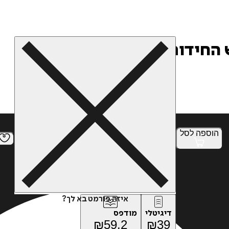
הוספה
לסל
איזה פורמט בא לך?
דיגיטלי
מודפס
₪
59.2
₪
39