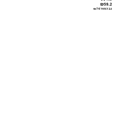
₪
59.2
גב הספר:
74
₪