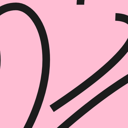
הוספה
לסל
איזה פורמט בא לך?
דיגיטלי
מודפס
₪
78
₪
35
מחיר על הספר: ₪
78