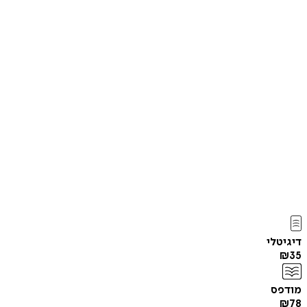
דיגיטלי
₪
35
מודפס
₪
78