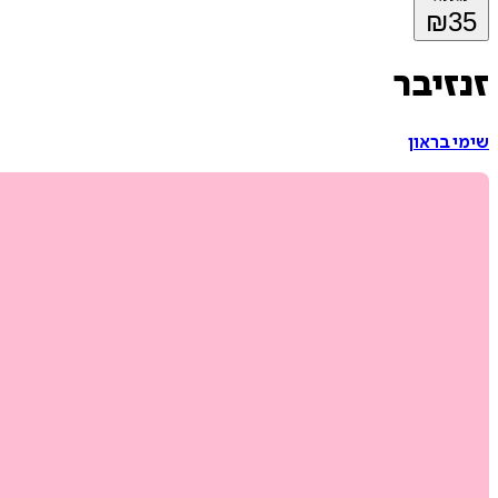
₪
35
זנזיבר
שימי בראון