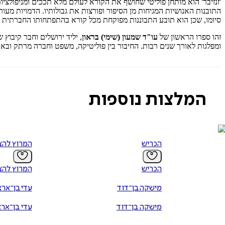
'זנזיבר' הוא מותחן פוליטי שחושף את הקורא לעולם מלא תככים ומניפולצ
התובנות האנושיות המגיחות מן הסיפור ופורצות את גבולותיו. הדמויות מע
סיומו, שכן הוא תובע התבוננות מפוקחת מכל קורא בהתפתחותו החברתית
זהו ספרו הראשון של
עו"ד שמעון (שימי) בראון
, יליד ירושלים וחבר קיבוץ 
ומפלגות לאורך שנים רבות. החיבור בין פוליטיקה, משפט וחברה מרתק ובא ליד
המלצות נוספות
הכריש
המרוץ להצ
הכריש
המרוץ להצ
מישקה בן־דוד
עדי בן־ארצ
מישקה בן־דוד
עדי בן־ארצ