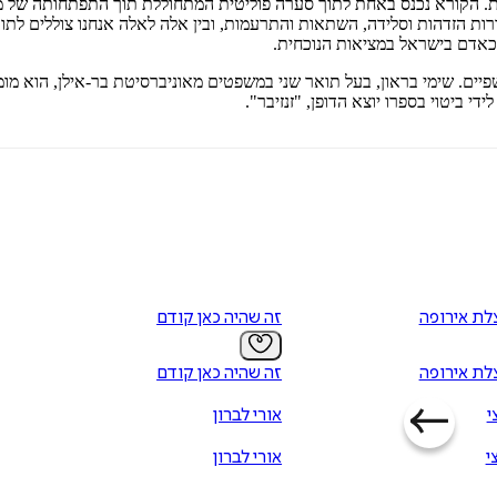
יות. הקורא נכנס באחת לתוך סערה פוליטית המתחוללת תוך התפתחותה של מ
וררות הזדהות וסלידה, השתאות והתרעמות, ובין אלה לאלה אנחנו צוללים ל
 כאדם בישראל במציאות הנוכחית.
שפיים. שימי בראון, בעל תואר שני במשפטים מאוניברסיטת בר-אילן, הוא מומח
י ביטוי בספרו יוצא הדופן, "זנזיבר".
לת אירופה
זה שהיה כאן קודם
לת אירופה
זה שהיה כאן קודם
י
אורי לברון
י
אורי לברון