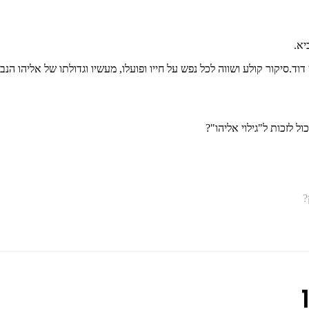
יא.
וד.סיקור קולע ושווה לכל נפש על חייו ופועלו, מעשיו וגדולתו של אליהו הנ
ול לזכות ל"גילוי אליהו"?
?
כהן שליט״א, עורך ומגיה ומגיד שיעור ותיק במערכת ״מתוק מדבש״.