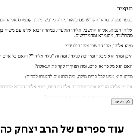
תקציר
בספר נעסוק בזוהר הקדוש עם ביאור מתוק מדבש, מתוך קונטרס אליהו הנב
אליהו הנביא, אליהו התשבי, אליהו הגלעדי, במהרה יבוא אלינו עם משיח בן ד
מהתלמוד, מהגמרא ומהמדרשים.
מיהו אליהו, מהו התשבי ומהו הגלעדי?
היכן ומתי הוא מבקר ומי זוכה לגילויו, ומה זה "גילוי אליהו"? והאם כל אדם יכ
האם הוא מלאך או אדם, ומה תפקידו לקראת הגאולה?
מדוע הוא מגיע לכל ברית מילה, ומה התנאים להגעתו לברית?
את מי אליהו הנביא אוהב ומתקרב אליו גם היום, וממי אליהו הנביא מתרחק
מה הסגולה בהזכרת שמו: אליהו הנביא זכור לטוב?
לקרוא עוד
מדוע אנחנו נוהגים להזכיר אותו במוצאי שבת בעיקר? ועוד.
הספר הוא תמלול שיעור תורה בנושא ״אליהו הנביא״ מאת הרב הגאון יצחק 
עוד ספרים של הרב יצחק כהן