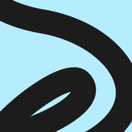
הוספה
לסל
איזה פורמט בא לך?
דיגיטלי
₪
0