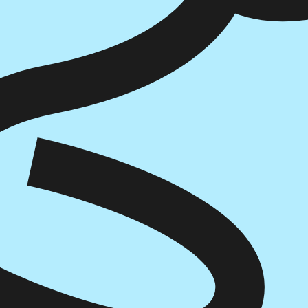
דיגיטלי
מודפס
₪
76.8
₪
32
מחיר קודם:
44
₪
במבצע עד:
31/08/2026
מחיר על הספר: ₪
96