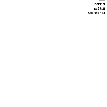
מודפס
₪
76.8
גב הספר:
96
₪