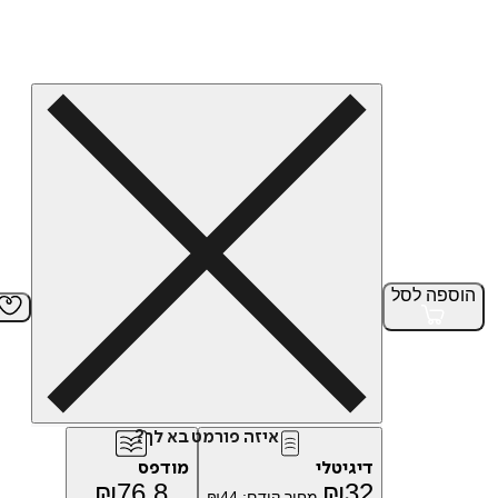
הוספה
לסל
איזה פורמט בא לך?
דיגיטלי
מודפס
₪
76.8
₪
32
מחיר קודם:
44
₪