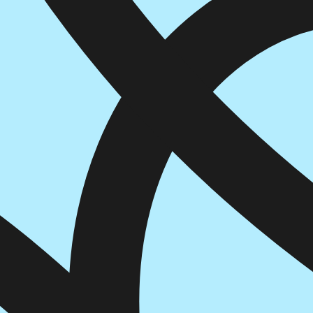
הוספה
לסל
איזה פורמט בא לך?
דיגיטלי
₪
30