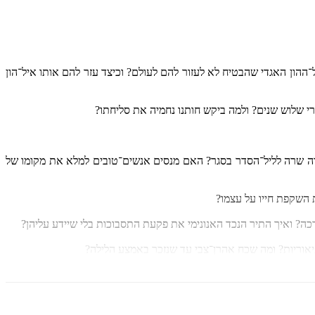
הון האגדי שהבטיח לא לעזור להם לעולם? וכיצד עזר להם אותו איל־הון
י שלוש שנים? ולמה ביקש חותנו נחמיה את סליחתו?
דודה שרה לליל־הסדר בסגר? האם מנסים אנשים־טובים למלא את מקומו של
ת השקפת חייו על עצמו?
רכה? ואיך התיר הנכד האנונימי את פקעת התסבוכות בלי שיידע עליהן?
יאוריות? ומה שכח אהרן־צבי עד שנזכר באמצע הלילה?
 - אחרי כמעט שלושים שנה - ממה שאמר סבא נפתלי לבנו יהושע? או: ממה