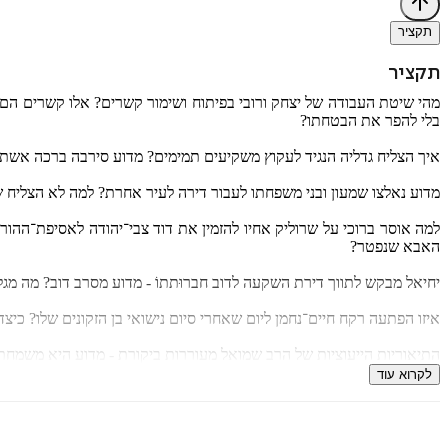
תקציר
תקציר
מהי שיטת העבודה של יצחק ורובי בפיתוח ושימור קשרים? אלו קשרים הם 
בלי להפר את הבטחתו?
איך הצליח גדליה הנגיד לעקוץ משקיעים תמימים? מדוע סירבה ברכה אשתו 
מדוע נאלצו שמעון ובני משפחתו לעבור דירה לעיר אחרת? למה לא הצליח 
למה אוסר ברוכי על שרוליק אחיו להזמין את דוד צבי־יהודה לאסיפת־ההו
האבא שנפטר?
יחיאל מבקש לתווך דירת השקעה לדוב חברוּתתוֹ - מדוע מסרב דוב? מה מגלה
איזו הפתעה רקח חיים־נחמן ליום שאחרי סיום נישואי בן הזקונים שלו? כי
התיאוריות הייעוציות של הרב שמואל מעוררות ביקורת - מדוע היא משמחת 
לקרוא עוד
איך התגלגלה שירת הים של 'קה אכסוף' בליל־שישי על שפת ים חיפה למחל
מה קושר את יהושע וברוריה אל אברהם ורבקה? או: מי קושר? ואולי: מי ק
שאמר יהושע לאברהם?