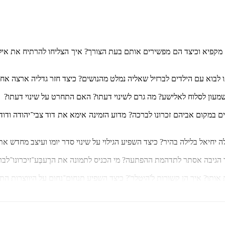
מקפיא וכיצד הם מפשירים אותם בעת הצורך? איך הצליחו להרתיח את איל־ה
לבוא עם הילדים לברזיל שאליה נמלט מהנושים? כיצד חזר גדליה ארצה אחר
שמעון לסלוח לאלישע? מה גרם לשינוי דעתו? האם התחרט על שינוי דעתו?
רים במקום אביהם זכרונו לברכה? מדוע הזמינה אימא את דוד צבי־יהודה ו
 יחיאל בלילה בהיר? כיצד השפיע הגילוי על שינוי סדר יומו ועיצב מחדש א
צד הגיבה אסתר לתדהמת ההפתעה? מי הכניס לתמונה את הרֶעבֶּע־זיכרונו־לב
אותו? איך הן קשורות ל'היטלר'? כיצד השפיע תנחום־נחום על היווצרות הת
קה אונקולוגית? מה הקשר של האימא מלפני שישים שנה ויותר?
ושרים? ומי ומה ולמה רעדו בחדרו של שרגא? איך הרוויחו בנימין ובלומה