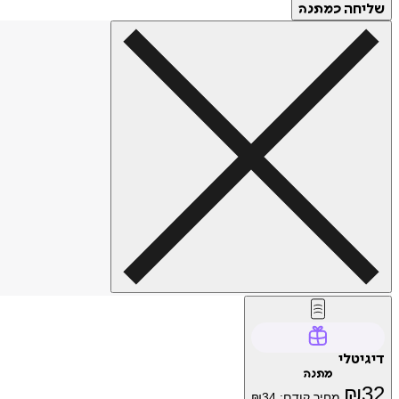
שליחה
כמתנה
דיגיטלי
מתנה
₪
32
מחיר קודם:
34
₪