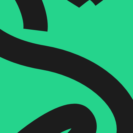
הוספה
לסל
איזה פורמט בא לך?
דיגיטלי
מודפס
₪
61.2
₪
37
מחיר על הספר: ₪
68