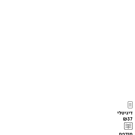
דיגיטלי
₪
37
מודפס