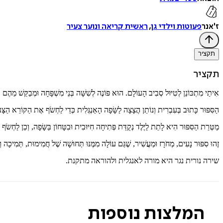
ז'אנר
פעוטות וילדי גן
,
ראשית קריאה ונוער צעיר
תקציר
תקציר
אִיתַי מִתְכּוֹנֵן לְטִיּוּל סְבִיב הָעוֹלָם. הוּא פּוֹנֶה לְשִׁשָּׁה בְּנֵי מִשְׁפָּחָה וּמְבַקֵּשׁ מֵהֶם 
הַסִּפּוּר כָּתוּב בְּעִבְרִית וְנוֹתֵן הֲצָצָה לַשָּׂפָה הָאַנְגְּלִית כְּדֵי לַחְשֹׂף אֶת הַקּוֹרֵא הַצָּעִי
מַטְּרַת הַסִּפּוּר הִיא לָתֵת לַיֶּלֶד נְקֻדַּת פְּתִיחָה חִיּוּבִית וּבִטָּחוֹן בַּשָּׂפָה, וְכֵן לַחְשֹׂף א
זֶהוּ סִפּוּר נָעִים, מְחֹרָז וּמַעֲשִׁיר, שֶׁגַּם עוֹלָה מִמֶּנּוּ תְּחוּשָׁה שֶׁל חֲמִימוּת, תְּמִיכָה וְעִ
שירה נורית נגר היא מורה לאנגלית ולהוראה מתקנת.
המלצות נוספות