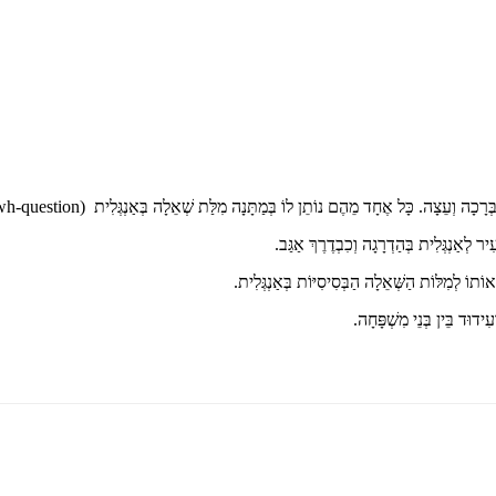
בְּרָכָה וְעֵצָה. כָּל אֶחָד מֵהֶם נוֹתֵן לוֹ בְּמַתָּנָה מִלַּת שְׁאֵלָה בְּאַנְגְּלִית (
wh-question
ר לְאַנְגְּלִית בְּהַדְרָגָה וְכִבְדֶרֶךְ אַגַּב.
וֹתוֹ לְמִלּוֹת הַשְּׁאֵלָה הַבְּסִיסִיּוֹת בְּאַנְגְּלִית.
ידוּד בֵּין בְּנֵי מִשְׁפָּחָה.