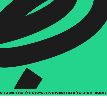
ת ומטען חמים של עצות משפחתיות שיפתחו לו את השפה והע