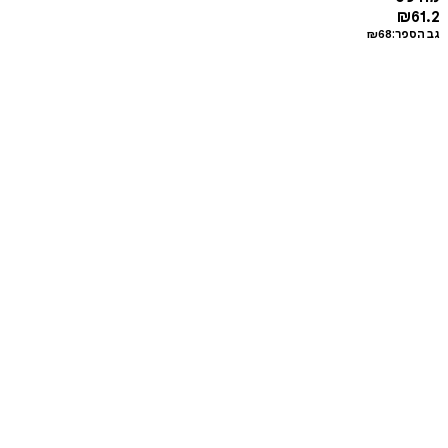
₪
61.2
גב הספר:
68
₪