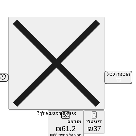
הוספה
לסל
איזה פורמט בא לך?
דיגיטלי
מודפס
₪
61.2
₪
37
מחיר על הספר: ₪
68