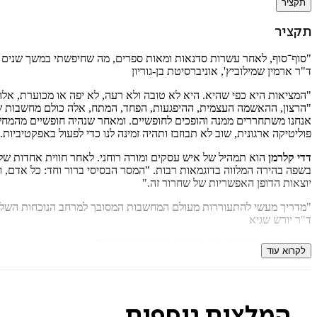
תקציר
תקציר
"סוף־סוף, לאחר עשרות סדנאות ומאות ספרים, מה שחיפשתי במשך שנים הת
ד"ר ארמין שמילוביץ', אוניברסיטת בן-גוריון
"המציאות היא כפי שהיא. היא לא טובה ולא רעה, לא יפה או מכוערת, אלה 
"הרצון, ההאשמה העצמית, ההיפגעות, הפחד, המתח, אלה כולם מחשבות שחל
אנחנו משתחררים ממנה והופכים לחופשיים. ומאחר שנהיה חופשיים מהמחשבה, 
פוליטיקה ארגונית, שוב לא תבוזבז ותהיה זמינה לנו כדי לפעול באפקטיביות.
דדי קלרמן
בשפה בהירה המלווה בדוגמאות רבות. "המסר הבסיסי ברור וחד: כל אדם, 
יוצאות הדופן האפשריות של שחרור זה."
"מדריך מעשי להתעוררות מעולם המחשבות המסובך למרחב הנוכחות השלם 
ד"ר יורש שגיא
"גישה יישומית לחיים עם בהירות התבוננות והודיה"
לקרוא עוד
ד"ר שחר לב ארי, אוניברסיטת תל־אביב
המלצות נוספות