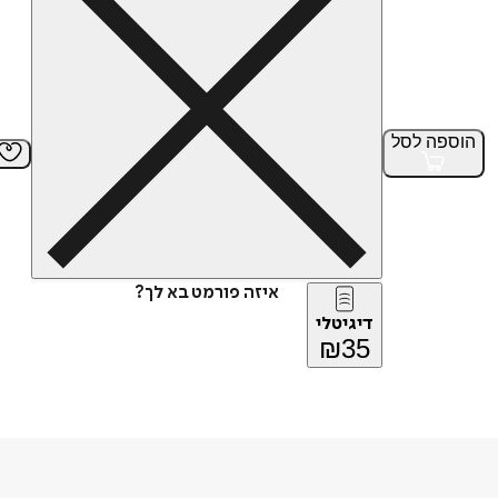
הוספה
לסל
איזה פורמט בא לך?
דיגיטלי
₪
35