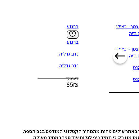
מך - כאילו
ברגוע
 בזה
ברגוע
מך - כאילו
נדב גדליה
 בזה
נדב גדליה
נט
דיגיטלי
נט
65
₪
ו באתר עולים פחות מהמחיר הקטלוגי המודפס בגב הספר.
ן מוגבל, כי תמיד כיף לגלות עוד ספר במחיר מעולה