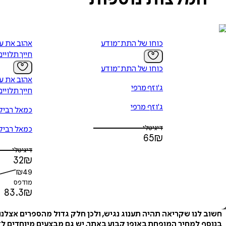
כוחו של התת־מודע
אהוב את עצ
חייך תלויים
כוחו של התת־מודע
אהוב את עצ
ג'וזף מרפי
חייך תלויים
ג'וזף מרפי
כמאל רביק
דיגיטלי
כמאל רביק
65
₪
דיגיטלי
32
₪
₪
49
מודפס
83.3
₪
חשוב לנו שקריאה תהיה תענוג נגיש, ולכן חלק גדול מהספרים אצלנ
בנוסף למחיר המופחת באופן קבוע באתר, יש גם מבצעים מיוחדים לזמ