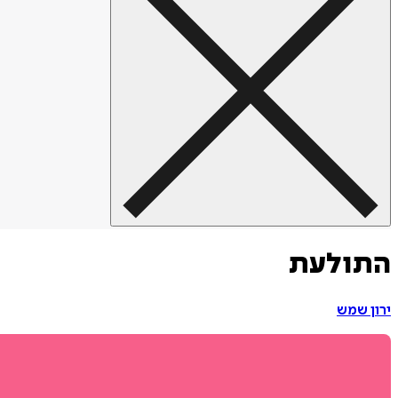
התולעת
ירון שמש