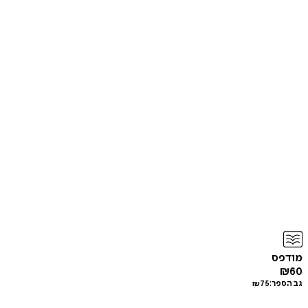
מודפס
₪
60
גב הספר:
75
₪