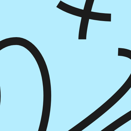
הוספה
לסל
איזה פורמט בא לך?
דיגיטלי
מודפס