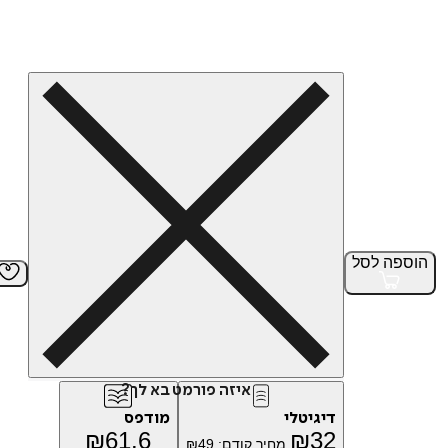
הוספה
לסל
איזה פורמט בא לך?
דיגיטלי
מודפס
₪
61.6
₪
32
מחיר קודם:
49
₪