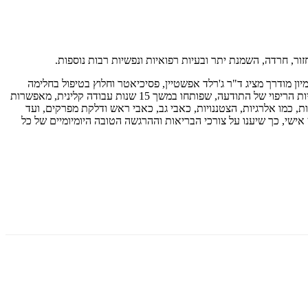
ור, חרדה, השמנת יתר ובעיות רפואיות ונפשיות רבות נוספות.
ן מודרך מציג ד"ר ג'רלד אפשטיין, פסיכיאטר וחלוץ בטיפול בחלימה
בהקיץ, תפישה חדשה בנוגע לדרך שבה התודעה יכולה לרפא את הגוף בכוחו של הדמיון. הטכניקות הבטוחות והיעילות של ד"ר אפשטיין לשימוש באנרגיות הריפוי של התודעה, שפותחו במשך 15 שנות עבודה קלינית, מאפשרות
ם, הנוגעים לבעיות רפואיות ייחודיות, מבעיות נפוצות, כמו אלרגיות, הצטננויות, כאבי גב, כאבי ראש ודלקת מפרקים, ועד
ישי, כך שיענו על צורכי הבריאות וההרגשה הטובה היומיומיים של כל