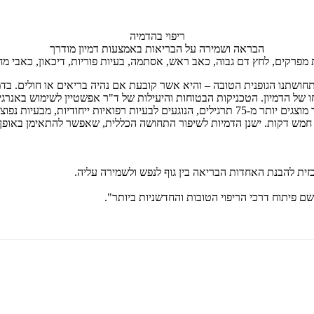
ריפוי בהדמיה
הבראה ושמירה על הבריאות באמצעות דמיון מודרך
 מפרקים, לחץ דם גבוה, כאב ראש, אסתמה, בעיות פוריות, דיכאון, כאבי מחז
שתנו הגופנית הטובה – והיא אשר קובעת אם נהיה בריאים או חולים. בדמיו
לנו להשפיע על בריאותנו במהירות מדהימה ולהביא לתוצאות חיוביות. בספר מוצגים יותר מ-75 תרגילי
 חמש דקות. ישנן הדמיות לשיפור התחושה הכללית, שאפשר להתאימן באופן א
זית להבנת האחדות הבריאה בין גוף לנפש ולשמירה עליה.
ם פיתוח דרכי הריפוי הטובות והחדשניות ביותר".