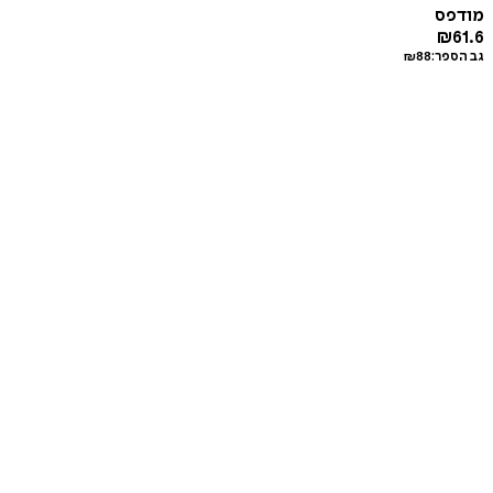
מודפס
₪
61.6
גב הספר:
88
₪