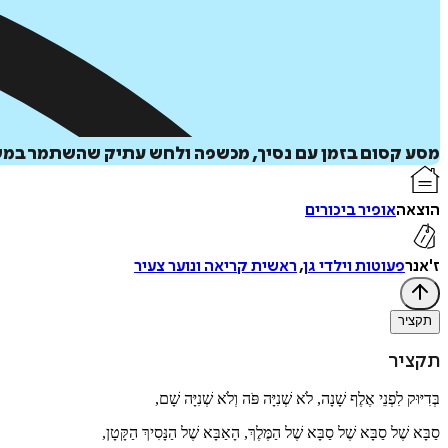
מסע קסום בזמן עם נסיך, מכשפה ולחש עתיק שהשתמר במש
הוצאה
אופיר ביכורים
ז'אנר
פעוטות וילדי גן
,
ראשית קריאה ונוער צעיר
תקציר
תקציר
בְּדִיּוּק לִפְנֵי אֶלֶף שָׁנָה, לֹא שְׁנִיָּה פֹּה וְלֹא שְׁנִיָּה שָׁם,
סַבָּא שֶׁל סַבָּא שֶׁל סַבָּא שֶׁל הַמֶּלֶךְ, הָאַבָּא שֶׁל הַנָּסִיךְ הַקָּטָן,