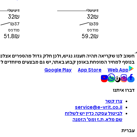
דיגיטלי
דיגיטלי
32
₪
32
₪
₪
37
₪
39
מודפס
מודפס
51.8
₪
59.2
₪
חשוב לנו שקריאה תהיה תענוג נגיש, ולכן חלק גדול מהספרים אצלנ
בנוסף למחיר המופחת באופן קבוע באתר, יש גם מבצעים מיוחדים לזמ
Google Play
App Store
Web App
דברו איתנו
צרו קשר
service@e-vrit.co.il
לביטול עסקה
כדין יש לשלוח
שם מלא, ת.ז ומס
'
הזמנה
עברית