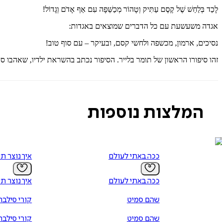
לָכַד בְּלַחַשׁ שֶׁל קֶסֶם עַתִּיק וְטָהוֹר מְכַשֵּׁפָה עִם אַף אָדֹם וְגָדוֹל!
אגדה משעשעת עם כל הדברים שמוצאים באגדות:
נסיכים, ארמון, מכשפה ולחשי קסם, ובעיקר – עם סוף טוב!
זהו סיפורו הראשון של תומר בלייר. הסיפור נכתב בהשראת ילדיו, שאהבו סי
המלצות נוספות
ככה באתי לעולם
איך נוצר תי
ככה באתי לעולם
איך נוצר תי
שהם סמיט
קורי סילבר
שהם סמיט
קורי סילבר