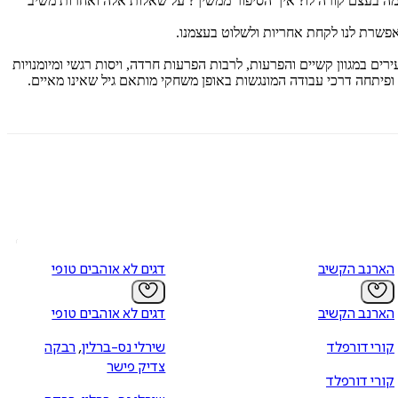
א. מה בעצם קורה לו? איך הסיפור ממשיך? על שאלות אלה ואחרות משיב
אפשרת לנו לקחת אחריות ולשלוט בעצמנו.
 בטיפול בילדים, בבני נוער ובצעירים במגוון קשיים והפרעות, לרבות הפרעות חרדה, ויסות רגשי ומיומנויות
פיתחה דרכי עבודה המונגשות באופן משחקי מותאם גיל שאינו מאיים.
הארנב הקשיב
דגים לא אוהבים טופי
הארנב הקשיב
דגים לא אוהבים טופי
קורי דורפלד
שירלי נס-ברלין
,
רבקה
צדיק פישר
קורי דורפלד