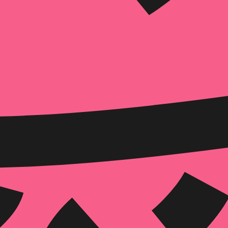
הוספה
לסל
איזה פורמט בא לך?
דיגיטלי
₪
35