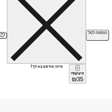
הוספה
לסל
איזה פורמט בא לך?
דיגיטלי
₪
35