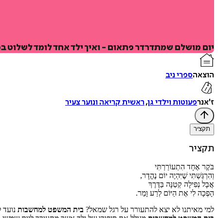
יום מושלם שמתדרדר פתאום - ואיך ילד אחד לומד לשלוט ב
הוצאה
ספרי ניב
ז'אנר
פעוטות וילדי גן
,
ראשית קריאה ונוער צעיר
תקציר
תקציר
בֹּקֶר אֶחָד הִתְעוֹרַרְתִּי
וְהִרְגַּשְׁתִּי שֶׁיִּהְיֶה יוֹם נֶהֱדָר,
אֲבָל נְפִילָה קְטַנָּה בַּדֶּרֶךְ
הָפְכָה לִי אֶת הַיּוֹם לְרַע וָמַר.
למי מאיתנו לא יצא להתעורר על רגל שמאל?
בית המשפט למחשבות
נועד ל