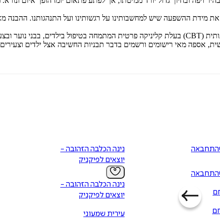
יר ויפה ובחיוך גדול יורד ממיטתו, אך לפתע פתאום יומו הופך איום ונור
 את מידת ההשפעה שיש למחשבותינו על רגשותינו ועל התנהגותנו. ההבנה מ
היא עובדת סוציאלית ופסיכותרפיסטית קוגניטיבית התנהגותית (CBT) בעלת קליניקה פרטית המתמחה
ת, אספה מאי רישומים ורשמים בדבר תבניות החשיבה אצל ילדים וצעירים ו
התחבאה
נינה הכלבה הזהובה -
יוצאים לפיקניק
התחבאה
נינה הכלבה הזהובה -
חם
יוצאים לפיקניק
חם
עירית שמעוני