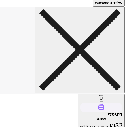
שליחה
כמתנה
דיגיטלי
מתנה
₪
32
מחיר קודם:
35
₪