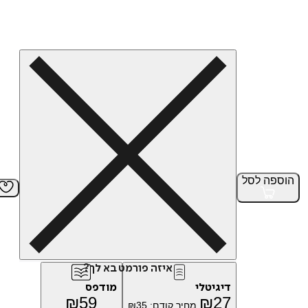
הוספה
לסל
איזה פורמט בא לך?
דיגיטלי
מודפס
₪
59
₪
27
מחיר קודם:
35
₪