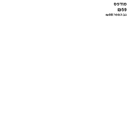
מודפס
₪
59
גב הספר:
98
₪