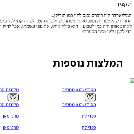
תקציר
המיליארדר הייז ריברס נכנס לחיי כמו הוריקן...
הוא יורש אימפריית נפט, סקסי ומפתה, שתלטן ולוהט. השתוקקתי לכל נגיע
לאהוב אותו היה כמו לטבוע – הוא כילה אותי, את גופי ונשמתי. אבל להייז
כדי להגן עלינו מפני הסערה?
המלצות נוספות
הסוד שהוא מסתיר
מלונות ספייד 1 - 
הסוד שהוא מסתיר
מלונות ספייד 1 - 
סנדי לין
מרני מאן
סנדי לין
מרני מאן