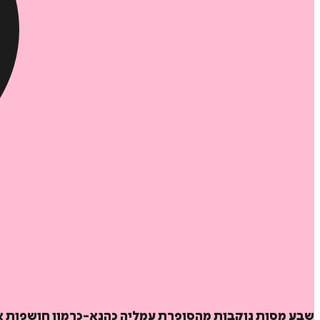
שבע מסות נוקבות מהסופרת עמליה כהנא-כרמון חושפות את