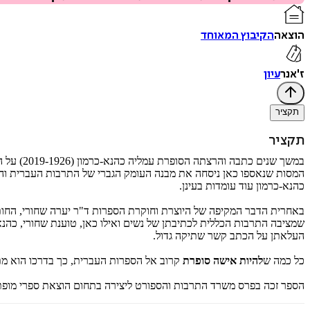
הוצאה
הקיבוץ המאוחד
ז'אנר
עיון
תקציר
תקציר
במשך שנ
המסות שנאספו כאן ניסחה את מבנה העומק הגברי של התרבות העברית והיש
כהנא-כרמון עוד עומדות בעינן.
באחרית הדבר המקיפה של היוצרת וחוקרת הספרות ד"ר יערה שחורי, החותמת
שמציבה התרבות הכללית לכתיבתן של נשים ואילו כאן, טוענת שחורי, כהנא-
העלאתן על הכתב קשר שתיקה גדול.
כל כמה ש
להיות אישה סופרת
קרוב אל הספרות העברית, כך בדרכו הוא מת
הספר זכה בפרס משרד התרבות והספורט ליצירה בתחום הוצאת ספרי מופ