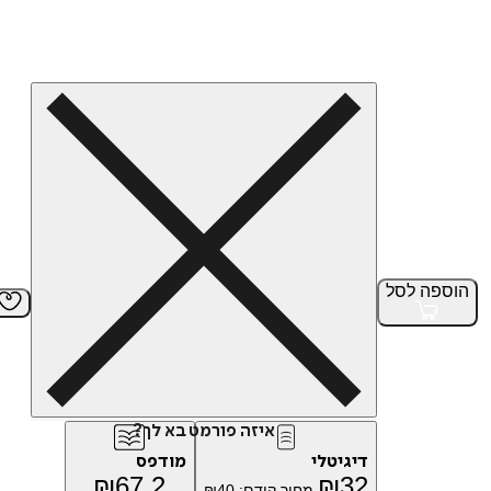
הוספה
לסל
איזה פורמט בא לך?
דיגיטלי
מודפס
₪
67.2
₪
32
מחיר קודם:
40
₪