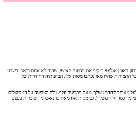
ספרות העברית. כך ביקשה לבחון באופן אנליטי ומקיף את ניסיונה האישי, שהיה לא אחת כואב. בשבע
ל התמורות שחלו מאז נכתבו מסות אלו, הבחנותיה החודרות של
מאוחר ל'חדר משלך' מאת וירג'יניה וולף. וולף הצביעה על המכשולים
יוני; וכמו 'חדר משלך', גם מסות אלו מאת כהנא-כרמון שוברות בעצם