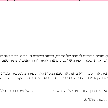
ים כתבה והרצתה הסופרת עמליה כהנא-כרמון (2019-1926) על האתגרים הניצבים לפתחה של סופרת, בייחוד ב
ראלית, שלאורו יצירה של נשים מוּעדת להיות "דרך קוצים". ונדמה שעִם כ
 את הספר, היא בוחנת את שבע המסות הללו כיצירה מניפסטית, מעין גלגול 
כרמון עומדת על חסמים נוספים ויסודיים הנובעים גם מן ההקשר היהודי והצ
אר את דרך החתחתים של כל אישה יוצרת – ובהכרח של נשים רבּות בכלל.
ת לשנת תשע"ט.