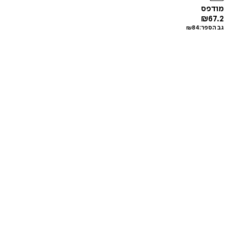
מודפס
₪
67.2
גב הספר:
84
₪