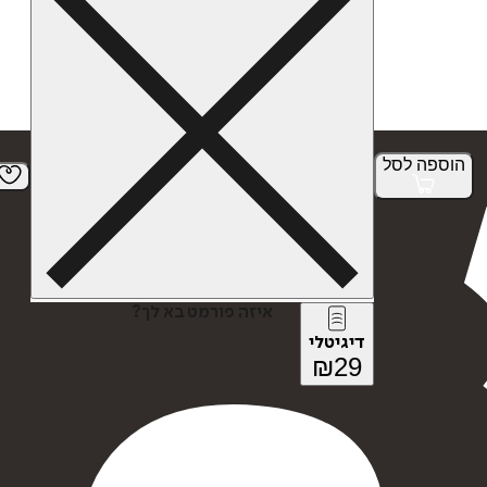
הוספה
לסל
איזה פורמט בא לך?
דיגיטלי
₪
29