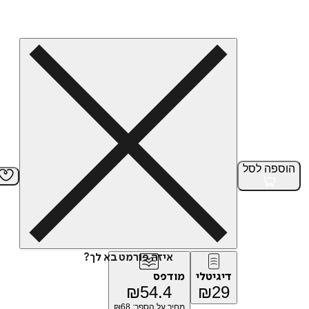
הוספה
לסל
איזה פורמט בא לך?
דיגיטלי
מודפס
₪
54.4
₪
29
מחיר על הספר: ₪
68