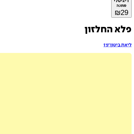
דיגיטלי
מתנה
₪
29
פלא החלזון
ליאת ביטון־פז