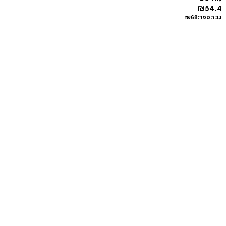
₪
54.4
גב הספר:
68
₪