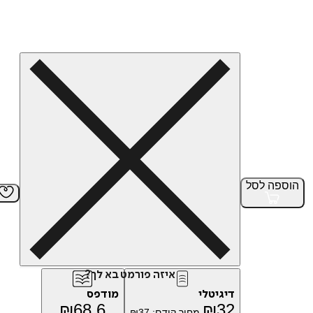
הוספה
לסל
איזה פורמט בא לך?
דיגיטלי
מודפס
₪
68.6
₪
32
מחיר קודם:
37
₪