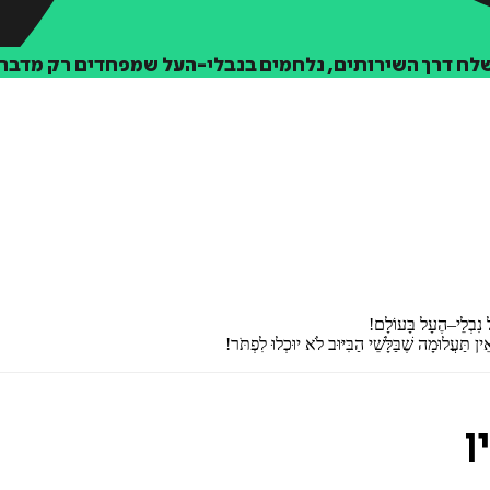
ישלח דרך השירותים, נלחמים בנבלי-העל שמפחדים רק מדבר 
איזה פורמט בא לך?
מודפס
₪
67.2
מחיר על הספר: ₪
84
ן