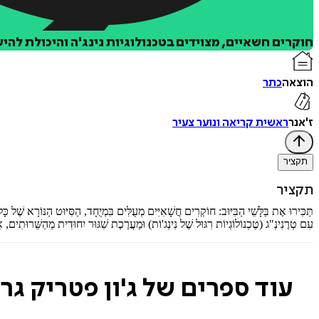
חוקרים חשאיים, מצוידים בטכנולוגיות נינג'ה והיכולת לה
הוצאה
כתר
ז'אנר
ראשית קריאה ונוער צעיר
תקציר
תקציר
תַּכִּירוּ‭ ‬אֶת‭ ‬בַּלָּשֵׁי‭ ‬הַבִּיּוּב‭:‬ חוֹקְרִים‭ ‬חֲשָׁאִיִּים‭ ‬מְעֻלִּים‭ ‬בִּמְיֻחָד‭,‬ הַסִּיּוּט‭ ‬הַנּוֹרָא‭ ‬שֶׁל‭ ‬כָּל‭ ‬נִבְלֵי–הֶעָל‭ ‬בָּעוֹלָם‭!‬
עִם‭ ‬טְרֶנִינְ‭"‬ג‭ ‬(טֶכְנוֹלוֹגְיוֹת‭ ‬רִגּוּל‭ ‬שֶׁל‭ ‬נִינְג‭'‬וֹת)‭ ‬וּמַעֲרֶכֶת‭ ‬שִׁגּוּר‭ ‬יִחוּדִית‭ ‬מֵהַשֵּׁרוּתִים‭,‬ אֵין‭ ‬תַּעֲלוּמָה‭ ‬שֶׁבַּלָּשֵׁי‭ ‬הַבִּיּוּב‭ ‬לֹא‭ ‬יוּכְלוּ‭ ‬לִפְתֹּר‭!‬
עוד ספרים של ג'ון פטריק גרי