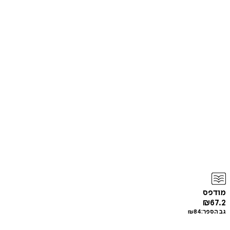
מודפס
₪
67.2
גב הספר:
84
₪