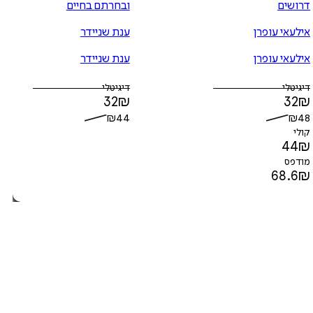
דרושים
ובחרתם בחיים
אילעאי עופרן
ענת שניידר
אילעאי עופרן
ענת שניידר
דיגיטלי
דיגיטלי
32
₪
32
₪
₪
44
₪
48
קולי
44
₪
מודפס
68.6
₪