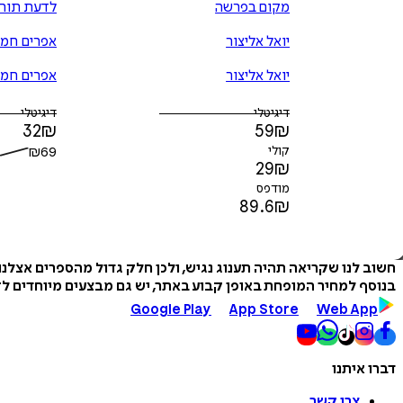
מקום בפרשה
לדעת תורה
יואל אליצור
אפרים חמי
יואל אליצור
אפרים חמי
דיגיטלי
דיגיטלי
32
₪
59
₪
קולי
69
₪
29
₪
מודפס
89.6
₪
חשוב לנו שקריאה תהיה תענוג נגיש, ולכן חלק גדול מהספרים אצלנ
בנוסף למחיר המופחת באופן קבוע באתר, יש גם מבצעים מיוחדים לזמ
Google Play
App Store
Web App
דברו איתנו
צרו קשר