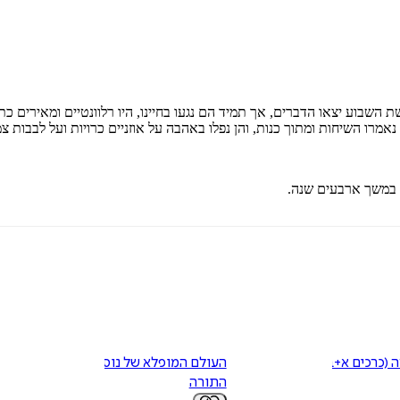
דיגיטלי
מודפס
₪
82.6
₪
32
מחיר קודם:
46
₪
במבצע עד:
31/08/2026
מחיר על הספר: ₪
118
שבוע יצאו הדברים, אך תמיד הם נגעו בחיינו, היו רלוונטיים ומאירים כתור
מרו השיחות ומתוך כנות, והן נפלו באהבה על אוזניים כרויות ועל לבבות צמא
 (כרכים א+ב)
העולם המופלא של נוסח
התורה