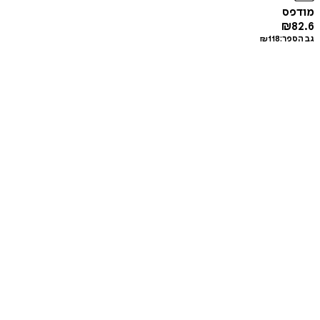
מודפס
₪
82.6
גב הספר:
118
₪