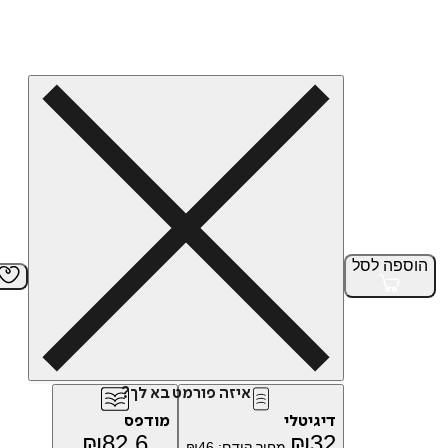
הוספה
לסל
איזה פורמט בא לך?
דיגיטלי
מודפס
₪
82.6
₪
32
מחיר קודם:
46
₪