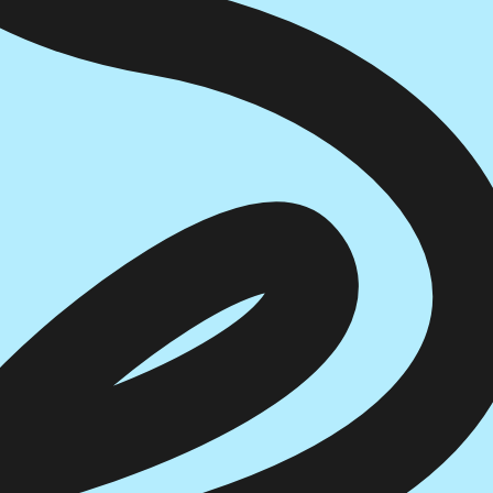
הוספה
לסל
איזה פורמט בא לך?
דיגיטלי
₪
40