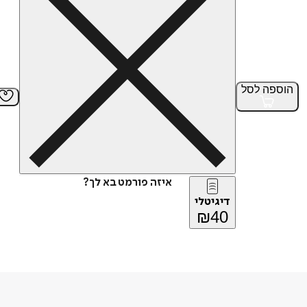
הוספה
לסל
איזה פורמט בא לך?
דיגיטלי
₪
40