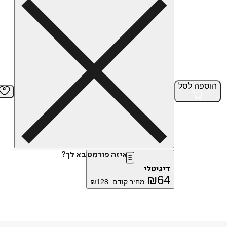
הוספה
לסל
איזה פורמט בא לך?
דיגיטלי
₪
64
מחיר קודם:
128
₪