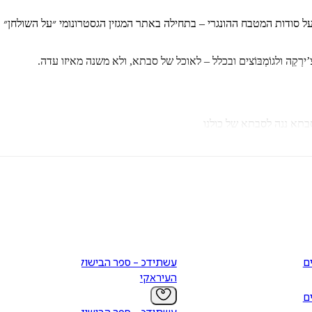
ִ’ירְקֵה ולגוֹמְבּוֹצים ובכלל – לאוכל של סבתא, ולא משנה מאיזו עדה.
בתא ננה לסבתא של כולנו
ופסה
אש כהלכתו
ינרי שלם.
ם
עשתידכ - ספר הבישול
העיראקי
ם