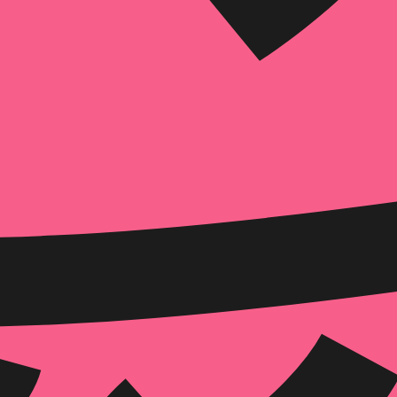
הוספה
לסל
איזה פורמט בא לך?
דיגיטלי
₪
64
מחיר קודם:
128
₪