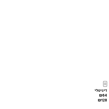
דיגיטלי
₪
64
₪
128