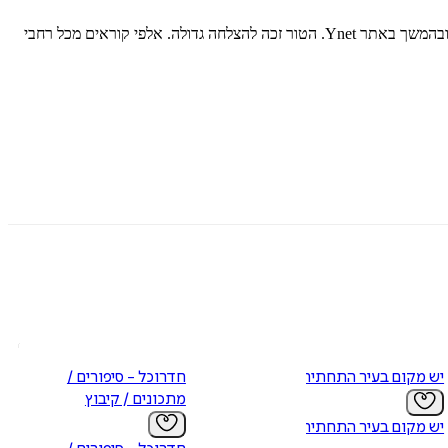
באמצע 2006 התפרסם לראשונה ״גולאש לגולש״ – טור שבועי שכתב ורדי על סודות המטבח ההונגרי – בתחילה באתר המגזין הגסטרונומי ״על השולחן״ ובהמשך באתר Ynet. הטור זכה להצלחה גדולה. אלפי קוראים מכל רחבי
יש מקום בעיר התחתית
חדרוכל - סיפורים /
מתכונים / קיבוץ
יש מקום בעיר התחתית