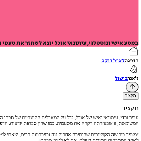
במסע אישי ונוסטלגי, עיתונאי אוכל יוצא לשחזר את טעמי
הוצאה
לאנצ'בוקס
ז'אנר
בישול
תקציר
תקציר
עופר ורדי, עיתונאי ואיש של אוכל, גדל על המאכלים ההונגריים של סבת
המשומשת, זו שבעזרתה רקחה את מטעמיה, כמו שרק סבתות יודעות. הדפים
״מצויד בירושה הקולינרית שהותירה אחריה ננה ובזיכרונות רבים, יצאתי 
לאחד המטבחים הטובים בעולם, אם לא לטוב שבהם״.