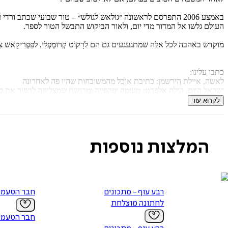
העולם גלשו אל המדור מדי יום, ולאור הביקוש התבשל הטור לספר.
מוקדש באהבה לכל אלה שמתגעגעים גם הם לרָקוֹט קְרוּמְפְּלִי, לפַּפְּרִיקָאש צ
כתבו עלינו:
לאשה, איילת הירשמן: כתיבת אוכל מהמשובחות שהיו פה לאחרונה
ישראל היום, הילה אלפרט: טעימה יפהפייה ומרגשת שמצליחה להפוך את ס
ידיעות אחרונות, שרית סרדס טרוטינו: גולאש לגולש מוכיח חשיבה מחוץ לק
לקרוא עוד
מעריב, יעל פז מלמד: האוצר הזה אחראי לכך שסוף סוף הצלחתי להכין גול
הארץ, אורן קנר: בכישרון רב ובאהבה מקים ורדי לתחייה עולם תרבותי וקול
המלצות נוספות
רבע עוף - מתכונים
חבר הטעמי
לחתונה מוצלחת
חבר הטעמי