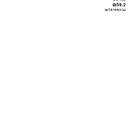
₪
59.2
גב הספר:
74
₪