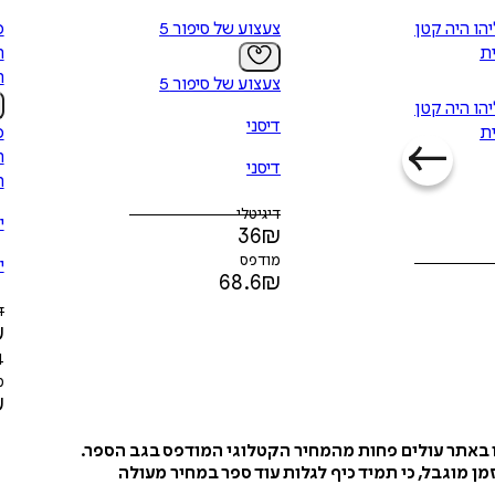
כשסבא אליהו היה קטן 3 -
צעצוע של סיפור 5
ית
ה
ה
צעצוע של סיפור 5
כשסבא אליהו היה קטן 3 -
דיסני
ית
ה
דיסני
ה
דיגיטלי
י
36
₪
מודפס
י
68.6
₪
ד
₪
4
מ
₪
ו באתר עולים פחות מהמחיר הקטלוגי המודפס בגב הספר.
ן מוגבל, כי תמיד כיף לגלות עוד ספר במחיר מעולה