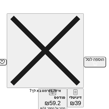
הוספה
לסל
איזה פורמט בא לך?
דיגיטלי
מודפס
₪
59.2
₪
39
מחיר על הספר: ₪
74