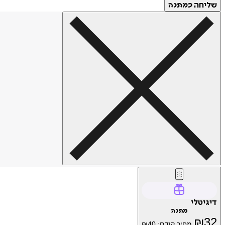
שליחה
כמתנה
דיגיטלי
מתנה
₪
32
מחיר קודם:
40
₪