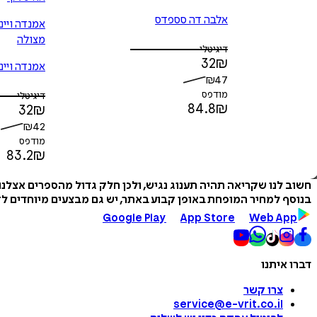
אלבה דה סספדס
אמנדה ויינ
מצולה
דיגיטלי
32
₪
אמנדה ויינ
₪
47
מצולה
מודפס
דיגיטלי
84.8
₪
32
₪
₪
42
מודפס
83.2
₪
חשוב לנו שקריאה תהיה תענוג נגיש, ולכן חלק גדול מהספרים אצלנ
בנוסף למחיר המופחת באופן קבוע באתר, יש גם מבצעים מיוחדים לזמ
Google Play
App Store
Web App
דברו איתנו
צרו קשר
service@e-vrit.co.il