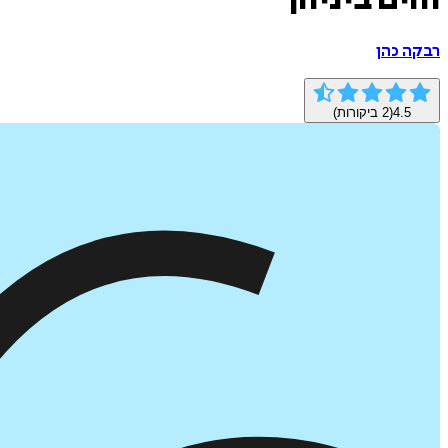
והים ביניהן
רבקה כהן
4.5
(
2
ביקורות)