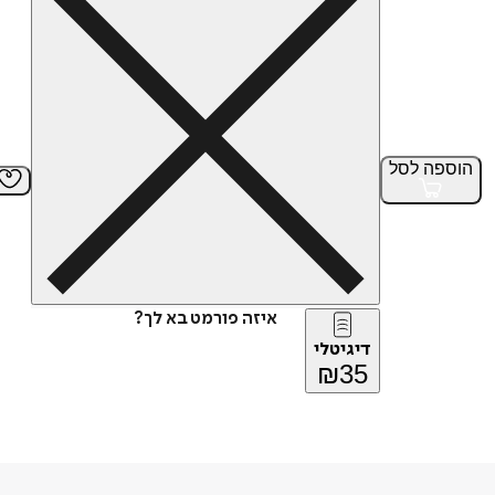
הוספה
לסל
איזה פורמט בא לך?
דיגיטלי
₪
35