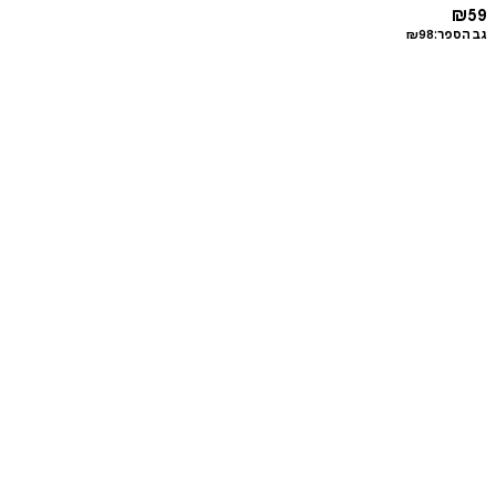
₪
59
גב הספר:
98
₪