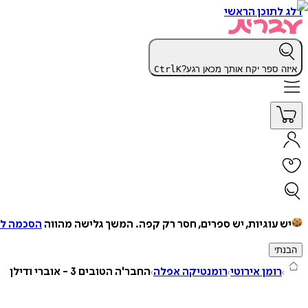
דלג לתוכן הראשי
איזה ספר יקח אותך מכאן רגע?
K
Ctrl
יש עוגיות, יש ספרים, חסר רק קפה.
המשך גלישה מהווה
הסכמה למ
הבנתי
רומן אירוטי
רומנטיקה אפלה
החבר'ה הטובים 3 - אוברי ודילן