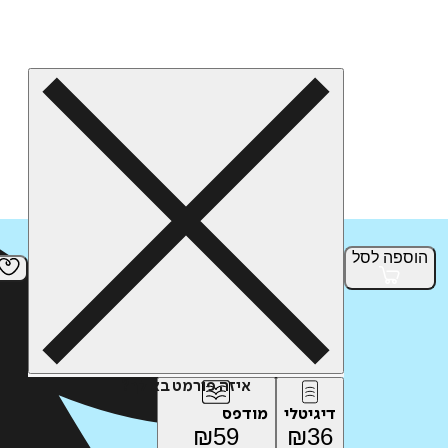
הוספה
לסל
איזה פורמט בא לך?
דיגיטלי
מודפס
₪
59
₪
36