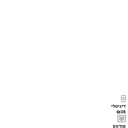
דיגיטלי
₪
36
מודפס