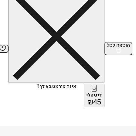
הוספה
לסל
איזה פורמט בא לך?
דיגיטלי
₪
45