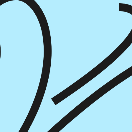
הוספה
לסל
איזה פורמט בא לך?
דיגיטלי
₪
45